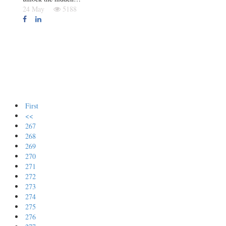
24 May
5188
First
<<
267
268
269
270
271
272
273
274
275
276